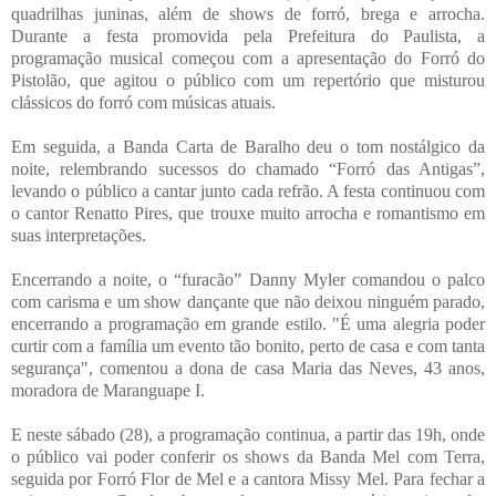
quadrilhas juninas, além de shows de forró, brega e arrocha.
Durante a festa promovida pela Prefeitura do Paulista, a
programação musical começou com a apresentação do Forró do
Pistolão, que agitou o público com um repertório que misturou
clássicos do forró com músicas atuais.
Em seguida, a Banda Carta de Baralho deu o tom nostálgico da
noite, relembrando sucessos do chamado “Forró das Antigas”,
levando o público a cantar junto cada refrão. A festa continuou com
o cantor Renatto Pires, que trouxe muito arrocha e romantismo em
suas interpretações.
Encerrando a noite, o “furacão” Danny Myler comandou o palco
com carisma e um show dançante que não deixou ninguém parado,
encerrando a programação em grande estilo. "É uma alegria poder
curtir com a família um evento tão bonito, perto de casa e com tanta
segurança", comentou a dona de casa Maria das Neves, 43 anos,
moradora de Maranguape I.
E neste sábado (28), a programação continua, a partir das 19h, onde
o público vai poder conferir os shows da Banda Mel com Terra,
seguida por Forró Flor de Mel e a cantora Missy Mel. Para fechar a