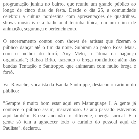
programação junina no bairro, que reuniu um grande público ao
longo de cinco dias de festa. Desde o dia 25, a comunidade
celebrou a cultura nordestina com apresentações de quadrilhas,
shows musicais e a tradicional feirinha típica, em um clima de
animação, segurança e pertencimento.
O encerramento contou com shows de artistas que fizeram o
público dançar até o fim da noite. Subiram ao palco Rosa Maia,
com o melhor do forró; Any Melo, a “dona da bagunça
organizada”; Raissa Brito, trazendo o brega romântico; além das
bandas Tentação e Santroppe, que animaram com muito brega e
forró.
Val Ravache, vocalista da Banda Santroppe, destacou o carinho do
público:
"Sempre é muito bom estar aqui em Maranguape I. A gente já
conhece o público assim, maravilhoso. O ano passado estivemos
aqui também. E esse ano não foi diferente, energia surreal. E a
gente só tem a agradecer todo o carinho do pessoal aqui de
Paulista", declarou.