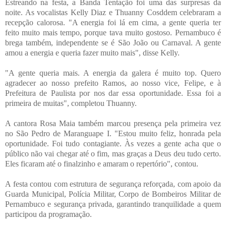
Estreando na festa, a Banda Tentação foi uma das surpresas da
noite. As vocalistas Kelly Diaz e Thuanny Cosddem celebraram a
recepção calorosa. "A energia foi lá em cima, a gente queria ter
feito muito mais tempo, porque tava muito gostoso. Pernambuco é
brega também, independente se é São João ou Carnaval. A gente
amou a energia e queria fazer muito mais", disse Kelly.
"A gente queria mais. A energia da galera é muito top. Quero
agradecer ao nosso prefeito Ramos, ao nosso vice, Felipe, e à
Prefeitura de Paulista por nos dar essa oportunidade. Essa foi a
primeira de muitas", completou Thuanny.
A cantora Rosa Maia também marcou presença pela primeira vez
no São Pedro de Maranguape I. "Estou muito feliz, honrada pela
oportunidade. Foi tudo contagiante. Às vezes a gente acha que o
público não vai chegar até o fim, mas graças a Deus deu tudo certo.
Eles ficaram até o finalzinho e amaram o repertório", contou.
A festa contou com estrutura de segurança reforçada, com apoio da
Guarda Municipal, Polícia Militar, Corpo de Bombeiros Militar de
Pernambuco e segurança privada, garantindo tranquilidade a quem
participou da programação.