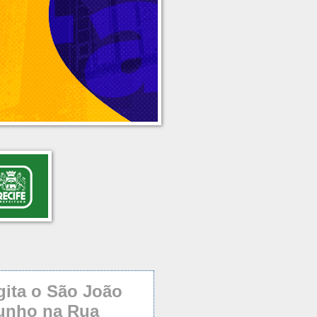
gita o São João
junho na Rua