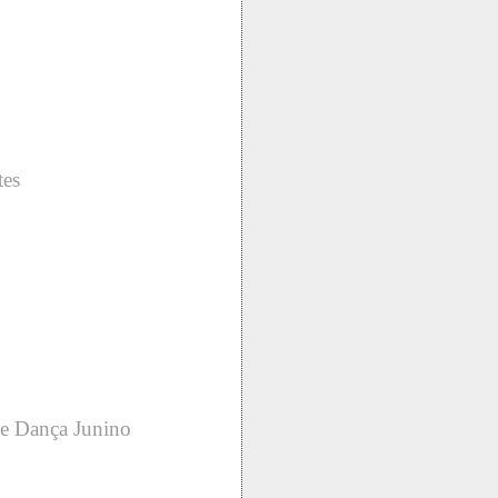
tes
de Dança Junino