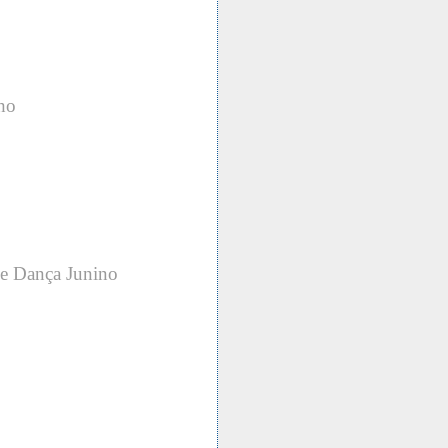
ho
de Dança Junino