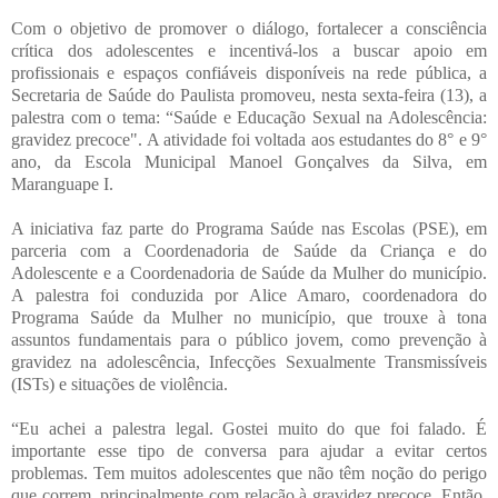
Com o objetivo de promover o diálogo, fortalecer a consciência
crítica dos adolescentes e incentivá-los a buscar apoio em
profissionais e espaços confiáveis disponíveis na rede pública, a
Secretaria de Saúde do Paulista promoveu, nesta sexta-feira (13), a
palestra com o tema: “Saúde e Educação Sexual na Adolescência:
gravidez precoce". A atividade foi voltada aos estudantes do 8° e 9°
ano, da Escola Municipal Manoel Gonçalves da Silva, em
Maranguape I.
A iniciativa faz parte do Programa Saúde nas Escolas (PSE), em
parceria com a Coordenadoria de Saúde da Criança e do
Adolescente e a Coordenadoria de Saúde da Mulher do município.
A palestra foi conduzida por Alice Amaro, coordenadora do
Programa Saúde da Mulher no município, que trouxe à tona
assuntos fundamentais para o público jovem, como prevenção à
gravidez na adolescência, Infecções Sexualmente Transmissíveis
(ISTs) e situações de violência.
“Eu achei a palestra legal. Gostei muito do que foi falado. É
importante esse tipo de conversa para ajudar a evitar certos
problemas. Tem muitos adolescentes que não têm noção do perigo
que correm, principalmente com relação à gravidez precoce. Então,