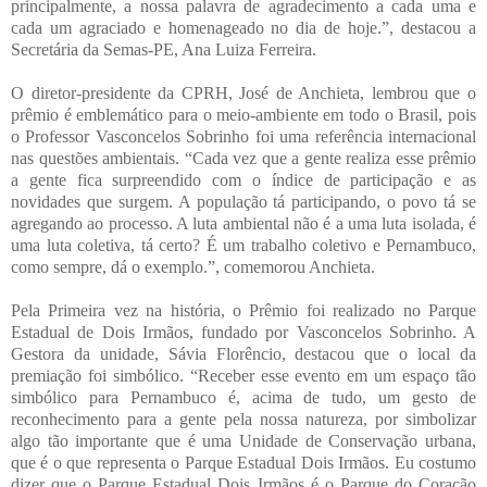
principalmente, a nossa palavra de agradecimento a cada uma e
cada um agraciado e homenageado no dia de hoje.”, destacou a
Secretária da Semas-PE, Ana Luiza Ferreira.
O diretor-presidente da CPRH, José de Anchieta, lembrou que o
prêmio é emblemático para o meio-ambiente em todo o Brasil, pois
o Professor Vasconcelos Sobrinho foi uma referência internacional
nas questões ambientais. “Cada vez que a gente realiza esse prêmio
a gente fica surpreendido com o índice de participação e as
novidades que surgem. A população tá participando, o povo tá se
agregando ao processo. A luta ambiental não é a uma luta isolada, é
uma luta coletiva, tá certo? É um trabalho coletivo e Pernambuco,
como sempre, dá o exemplo.”, comemorou Anchieta.
Pela Primeira vez na história, o Prêmio foi realizado no Parque
Estadual de Dois Irmãos, fundado por Vasconcelos Sobrinho. A
Gestora da unidade, Sávia Florêncio, destacou que o local da
premiação foi simbólico. “Receber esse evento em um espaço tão
simbólico para Pernambuco é, acima de tudo, um gesto de
reconhecimento para a gente pela nossa natureza, por simbolizar
algo tão importante que é uma Unidade de Conservação urbana,
que é o que representa o Parque Estadual Dois Irmãos. Eu costumo
dizer que o Parque Estadual Dois Irmãos é o Parque do Coração