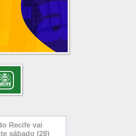
do Recife vai
te sábado (28)