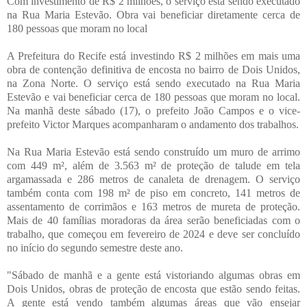
Com investimento de R$ 2 milhões, o serviço está sendo executado
na Rua Maria Estevão. Obra vai beneficiar diretamente cerca de
180 pessoas que moram no local
A Prefeitura do Recife está investindo R$ 2 milhões em mais uma
obra de contenção definitiva de encosta no bairro de Dois Unidos,
na Zona Norte. O serviço está sendo executado na Rua Maria
Estevão e vai beneficiar cerca de 180 pessoas que moram no local.
Na manhã deste sábado (17), o prefeito João Campos e o vice-
prefeito Victor Marques acompanharam o andamento dos trabalhos.
Na Rua Maria Estevão está sendo construído um muro de arrimo
com 449 m², além de 3.563 m² de proteção de talude em tela
argamassada e 286 metros de canaleta de drenagem. O serviço
também conta com 198 m² de piso em concreto, 141 metros de
assentamento de corrimãos e 163 metros de mureta de proteção.
Mais de 40 famílias moradoras da área serão beneficiadas com o
trabalho, que começou em fevereiro de 2024 e deve ser concluído
no início do segundo semestre deste ano.
"Sábado de manhã e a gente está vistoriando algumas obras em
Dois Unidos, obras de proteção de encosta que estão sendo feitas.
A gente está vendo também algumas áreas que vão ensejar