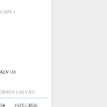
UAPE I
GALV
Ã
O
 TORRES GALVÃO