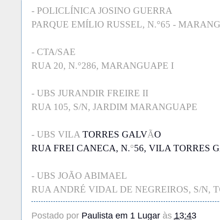
- POLICLÍNICA JOSINO GUERRA
PARQUE EMÍLIO RUSSEL, N.°65 - MARANG
- CTA/SAE
RUA 20, N.°286, MARANGUAPE I
- UBS JURANDIR FREIRE II
RUA 105, S/N, JARDIM MARANGUAPE
- UBS VILA
TORRES GALV
Ã
O
RUA FREI CANECA, N.
°
56, VILA TORRES 
- UBS JOÃO ABIMAEL
RUA ANDRÉ VIDAL DE NEGREIROS, S/N,
Postado por
Paulista em 1 Lugar
às
13:43