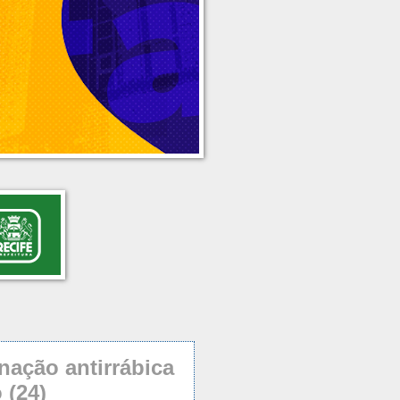
inação antirrábica
 (24)