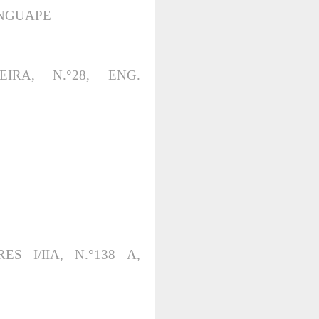
ANGUAPE
EIRA, N.°28, ENG.
 I/IIA, N.°138 A,