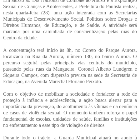
Em alusão ao Dia Nacional de Combate ao Abuso e à Exploração
Sexual de Crianças e Adolescentes, a Prefeitura do Paulista realiza,
nesta quarta-feira (28), uma ação integrada com as Secretarias
Municipais de Desenvolvimento Social, Políticas sobre Drogas e
Direitos Humanos, de Educação, e de Saúde. A atividade será
marcada por uma caminhada de conscientização pelas ruas do
Centro da cidade.
A concentração terá início às 8h, no Coreto do Parque Aurora,
localizado na Rua da Aurora, número 130, no bairro Aurora. O
percurso seguirá pelas principais vias centrais do município,
passando pelas ruas da Mangueira, Coronel Alberto Lundgren e
Siqueira Campos, com dispersão prevista na sede da Secretaria de
Educação, na Avenida Marechal Floriano Peixoto.
Com o objetivo de mobilizar a sociedade e fortalecer a rede de
proteção à infância e adolescência, a ação busca alertar para a
importância da prevenção, do acolhimento às vítimas e da denúncia
de casos de violência sexual. O momento também reforça o papel
fundamental de escolas, unidades de saúde, famílias e instituições
no enfrentamento a esse tipo de violação de direitos.
Durante todo o trajeto, a Guarda Municipal atuará no apoio à