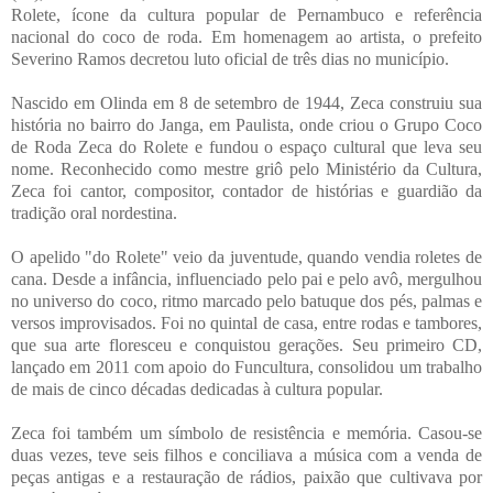
Rolete, ícone da cultura popular de Pernambuco e referência
nacional do coco de roda. Em homenagem ao artista, o prefeito
Severino Ramos decretou luto oficial de três dias no município.
Nascido em Olinda em 8 de setembro de 1944, Zeca construiu sua
história no bairro do Janga, em Paulista, onde criou o Grupo Coco
de Roda Zeca do Rolete e fundou o espaço cultural que leva seu
nome. Reconhecido como mestre griô pelo Ministério da Cultura,
Zeca foi cantor, compositor, contador de histórias e guardião da
tradição oral nordestina.
O apelido "do Rolete" veio da juventude, quando vendia roletes de
cana. Desde a infância, influenciado pelo pai e pelo avô, mergulhou
no universo do coco, ritmo marcado pelo batuque dos pés, palmas e
versos improvisados. Foi no quintal de casa, entre rodas e tambores,
que sua arte floresceu e conquistou gerações. Seu primeiro CD,
lançado em 2011 com apoio do Funcultura, consolidou um trabalho
de mais de cinco décadas dedicadas à cultura popular.
Zeca foi também um símbolo de resistência e memória. Casou-se
duas vezes, teve seis filhos e conciliava a música com a venda de
peças antigas e a restauração de rádios, paixão que cultivava por