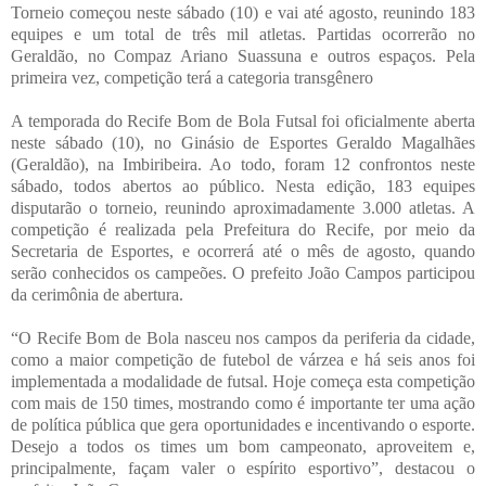
Torneio começou neste sábado (10) e vai até agosto, reunindo 183
equipes e um total de três mil atletas. Partidas ocorrerão no
Geraldão, no Compaz Ariano Suassuna e outros espaços. Pela
primeira vez, competição terá a categoria transgênero
A temporada do Recife Bom de Bola Futsal foi oficialmente aberta
neste sábado (10), no Ginásio de Esportes Geraldo Magalhães
(Geraldão), na Imbiribeira. Ao todo, foram 12 confrontos neste
sábado, todos abertos ao público. Nesta edição, 183 equipes
disputarão o torneio, reunindo aproximadamente 3.000 atletas. A
competição é realizada pela Prefeitura do Recife, por meio da
Secretaria de Esportes, e ocorrerá até o mês de agosto, quando
serão conhecidos os campeões. O prefeito João Campos participou
da cerimônia de abertura.
“O Recife Bom de Bola nasceu nos campos da periferia da cidade,
como a maior competição de futebol de várzea e há seis anos foi
implementada a modalidade de futsal. Hoje começa esta competição
com mais de 150 times, mostrando como é importante ter uma ação
de política pública que gera oportunidades e incentivando o esporte.
Desejo a todos os times um bom campeonato, aproveitem e,
principalmente, façam valer o espírito esportivo”, destacou o