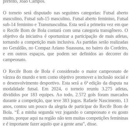
prefeito, João Campos.
O torneio será disputado nas seguintes categorias: Futsal aberto
masculino, Futsal sub-15 masculino, Futsal aberto feminino, Futsal
sub-14 feminino e Transmasculina. Esta será a primeira vez em que
o Recife Bom de Bola contará com uma categoria transgênero. O
objetivo da iniciativa é oportunizar a participação de mais atletas,
tornando a competição mais inclusiva. As partidas serão realizadas
no Geraldão, no Compaz Ariano Suassuna, no bairro do Cordeiro,
e em outros espaços, que podem ser definidos ao decorrer do
campeonato.
O Recife Bom de Bola é considerado o maior campeonato de
várzea do mundo e tem como objetivo promover a inclusão social e
o desenvolvimento desportivo. Esta será a 6ª edição da disputa na
modalidade futsal. Em 2024, o torneio reuniu 3.275 atletas,
divididos por 183 equipes. Ao todo, 2.572 gols foram marcados
durante a competição, que teve 383 jogos. Rafaele Nascimento, 13
anos, contou um pouco da alegria de participar do Recife Bom de
Bola. “É a minha segunda vez jogando o campeonato e eu gosto
muito, porque aqui na região não tem muitas competições femininas
e é importante fazer aquilo que a gente ama”, disse.