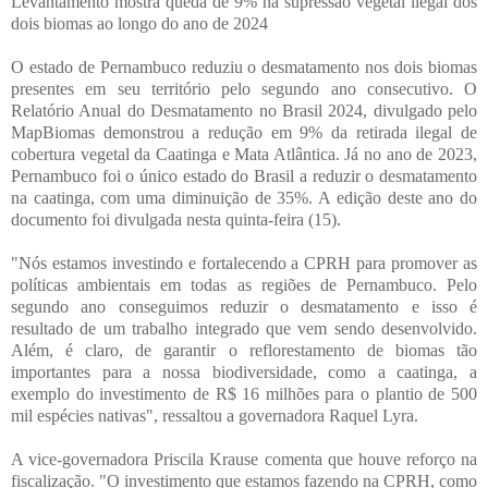
Levantamento mostra queda de 9% na supressão vegetal ilegal dos
dois biomas ao longo do ano de 2024
O estado de Pernambuco reduziu o desmatamento nos dois biomas
presentes em seu território pelo segundo ano consecutivo. O
Relatório Anual do Desmatamento no Brasil 2024, divulgado pelo
MapBiomas demonstrou a redução em 9% da retirada ilegal de
cobertura vegetal da Caatinga e Mata Atlântica. Já no ano de 2023,
Pernambuco foi o único estado do Brasil a reduzir o desmatamento
na caatinga, com uma diminuição de 35%. A edição deste ano do
documento foi divulgada nesta quinta-feira (15).
"Nós estamos investindo e fortalecendo a CPRH para promover as
políticas ambientais em todas as regiões de Pernambuco. Pelo
segundo ano conseguimos reduzir o desmatamento e isso é
resultado de um trabalho integrado que vem sendo desenvolvido.
Além, é claro, de garantir o reflorestamento de biomas tão
importantes para a nossa biodiversidade, como a caatinga, a
exemplo do investimento de R$ 16 milhões para o plantio de 500
mil espécies nativas", ressaltou a governadora Raquel Lyra.
A vice-governadora Priscila Krause comenta que houve reforço na
fiscalização. "O investimento que estamos fazendo na CPRH, como