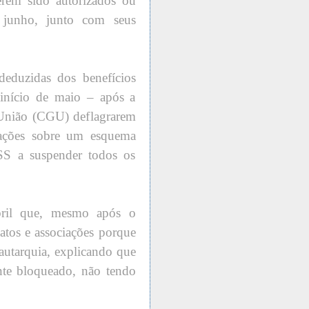
erem sido autorizados ou
 junho, junto com seus
deduzidas dos benefícios
 início de maio – após a
a União (CGU) deflagrarem
gações sobre um esquema
SS a suspender todos os
abril que, mesmo após o
atos e associações porque
 autarquia, explicando que
nte bloqueado, não tendo