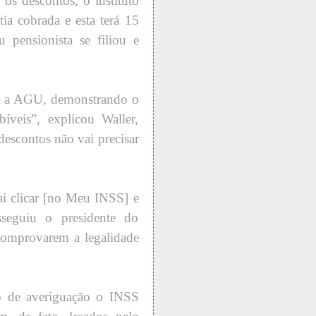
os descontos, o instituto
tia cobrada e esta terá 15
 pensionista se filiou e
a a AGU, demonstrando o
veis”, explicou Waller,
descontos não vai precisar
ai clicar [no Meu INSS] e
sseguiu o presidente do
 comprovarem a legalidade
o de averiguação o INSS