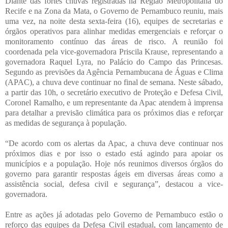
Diante das fortes chuvas registradas na Região Metropolitana do
Recife e na Zona da Mata, o Governo de Pernambuco reuniu, mais
uma vez, na noite desta sexta-feira (16), equipes de secretarias e
órgãos operativos para alinhar medidas emergenciais e reforçar o
monitoramento contínuo das áreas de risco. A reunião foi
coordenada pela vice-governadora Priscila Krause, representando a
governadora Raquel Lyra, no Palácio do Campo das Princesas.
Segundo as previsões da Agência Pernambucana de Águas e Clima
(APAC), a chuva deve continuar no final de semana. Neste sábado,
a partir das 10h, o secretário executivo de Proteção e Defesa Civil,
Coronel Ramalho, e um representante da Apac atendem à imprensa
para detalhar a previsão climática para os próximos dias e reforçar
as medidas de segurança à população.
“De acordo com os alertas da Apac, a chuva deve continuar nos
próximos dias e por isso o estado está agindo para apoiar os
municípios e a população. Hoje nós reunimos diversos órgãos do
governo para garantir respostas ágeis em diversas áreas como a
assistência social, defesa civil e segurança”, destacou a vice-
governadora.
Entre as ações já adotadas pelo Governo de Pernambuco estão o
reforço das equipes da Defesa Civil estadual, com lançamento de