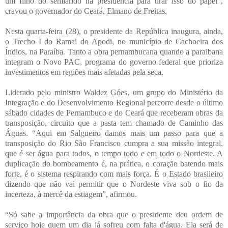
um filho do semiárido na presidência para tirar isso do papel”,
cravou o governador do Ceará, Elmano de Freitas.
Nesta quarta-feira (28), o presidente da República inaugura, ainda,
o Trecho I do Ramal do Apodi, no município de Cachoeira dos
Índios, na Paraíba. Tanto a obra pernambucana quando a paraibana
integram o Novo PAC, programa do governo federal que prioriza
investimentos em regiões mais afetadas pela seca.
Liderado pelo ministro Waldez Góes, um grupo do Ministério da
Integração e do Desenvolvimento Regional percorre desde o último
sábado cidades de Pernambuco e do Ceará que receberam obras da
transposição, circuito que a pasta tem chamado de Caminho das
Águas. “Aqui em Salgueiro damos mais um passo para que a
transposição do Rio São Francisco cumpra a sua missão integral,
que é ser água para todos, o tempo todo e em todo o Nordeste. A
duplicação do bombeamento é, na prática, o coração batendo mais
forte, é o sistema respirando com mais força. É o Estado brasileiro
dizendo que não vai permitir que o Nordeste viva sob o fio da
incerteza, à mercê da estiagem”, afirmou.
“Só sabe a importância da obra que o presidente deu ordem de
serviço hoje quem um dia já sofreu com falta d'água. Ela será de