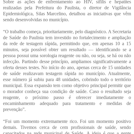
Sobre as ações de enfrentamento ao HIV, sífilis e hepatites
realizadas pela Prefeitura do Paulista, o diretor de Vigilância
Epidemiológica, Silas Marcelino, detalhou as iniciativas que vêm
sendo desenvolvidas no município.
“O trabalho começa, prioritariamente, pelo diagnóstico. A Secretaria
de Saúde do Paulista tem investido no fortalecimento e ampliação
da rede de testagem rápida, permitindo que, em apenas 10 a 15
minutos, seja possível obter um resultado — identificando se a
pessoa possui uma sorologia reagente ou não, ou seja, se há ou não
infecção. Partindo desse princípio, ampliamos significativamente a
oferta desses testes. No início do ano, apenas cerca de 15 unidades
de saúde realizavam testagem rápida no município. Atualmente,
esse número já subiu para 48 unidades, cobrindo todo o território
municipal. Essa expansão tem como objetivo principal permitir que
o morador conheça sua condição de saúde. Caso o resultado seja
reagente, o próximo passo é oferecer imediatamente o
encaminhamento adequado para tratamento e medidas de
prevenção”.
“Foi um momento extremamente rico. Foi um momento positivo
demais. Tivemos cerca de cem profissionais de saúde, sendo
capacitados na rede municipal de Saúde. A ideia é que a gente