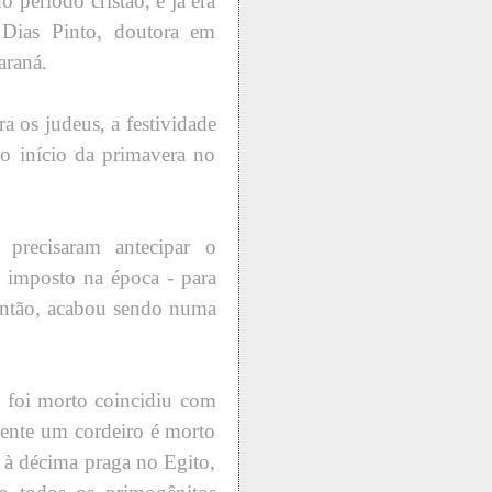
 período cristão, e já era
 Dias Pinto, doutora em
araná.
ra os judeus, a festividade
o início da primavera no
 precisaram antecipar o
o imposto na época - para
 Então, acabou sendo numa
o foi morto coincidiu com
mente um cordeiro é morto
s à décima praga no Egito,