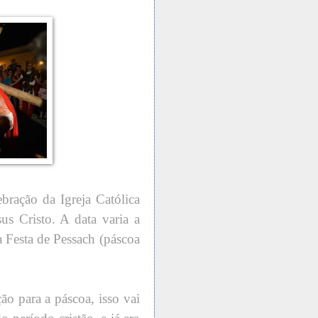
ebração da Igreja Católica
us Cristo. A data varia a
 Festa de Pessach (páscoa
o para a páscoa, isso vai