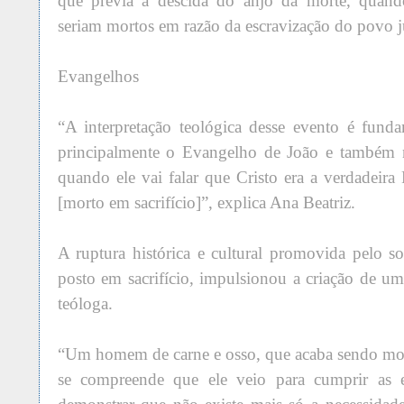
que previa a descida do anjo da morte, quand
seriam mortos em razão da escravização do povo 
Evangelhos
“A interpretação teológica desse evento é fund
principalmente o Evangelho de João e também n
quando ele vai falar que Cristo era a verdadeira
[morto em sacrifício]”, explica Ana Beatriz.
A ruptura histórica e cultural promovida pelo so
posto em sacrifício, impulsionou a criação de um
teóloga.
“Um homem de carne e osso, que acaba sendo morto
se compreende que ele veio para cumprir as es