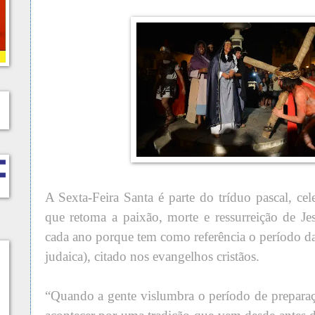
A Sexta-Feira Santa é parte do tríduo pascal, cel
que retoma a paixão, morte e ressurreição de Jes
cada ano porque tem como referência o período da
judaica), citado nos evangelhos cristãos.
“Quando a gente vislumbra o período de preparaçã