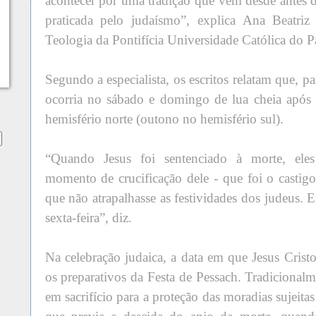
acontecer por uma tradição que vem desde antes do
praticada pelo judaísmo”, explica Ana Beatriz
Teologia da Pontifícia Universidade Católica do P
Segundo a especialista, os escritos relatam que, pa
ocorria no sábado e domingo de lua cheia após 
hemisfério norte (outono no hemisfério sul).
“Quando Jesus foi sentenciado à morte, eles
momento de crucificação dele - que foi o castig
que não atrapalhasse as festividades dos judeus.
sexta-feira”, diz.
Na celebração judaica, a data em que Jesus Crist
os preparativos da Festa de Pessach. Tradicional
em sacrifício para a proteção das moradias sujeita