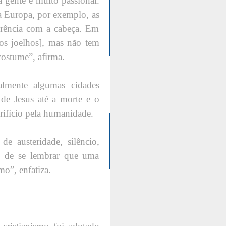
a gente é muito passional.
Na Europa, por exemplo, as
rência com a cabeça. Em
os joelhos], mas não tem
costume”, afirma.
almente algumas cidades
 de Jesus até a morte e o
rifício pela humanidade.
e austeridade, silêncio,
 de se lembrar que uma
mo”, enfatiza.