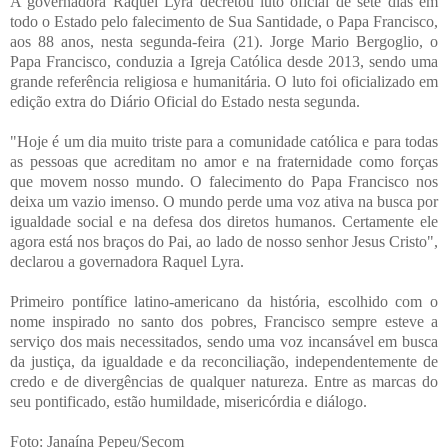
A governadora Raquel Lyra decretou luto oficial de sete dias em
todo o Estado pelo falecimento de Sua Santidade, o Papa Francisco,
aos 88 anos, nesta segunda-feira (21). Jorge Mario Bergoglio, o
Papa Francisco, conduzia a Igreja Católica desde 2013, sendo uma
grande referência religiosa e humanitária. O luto foi oficializado em
edição extra do Diário Oficial do Estado nesta segunda.
"Hoje é um dia muito triste para a comunidade católica e para todas
as pessoas que acreditam no amor e na fraternidade como forças
que movem nosso mundo. O falecimento do Papa Francisco nos
deixa um vazio imenso. O mundo perde uma voz ativa na busca por
igualdade social e na defesa dos diretos humanos. Certamente ele
agora está nos braços do Pai, ao lado de nosso senhor Jesus Cristo",
declarou a governadora Raquel Lyra.
Primeiro pontífice latino-americano da história, escolhido com o
nome inspirado no santo dos pobres, Francisco sempre esteve a
serviço dos mais necessitados, sendo uma voz incansável em busca
da justiça, da igualdade e da reconciliação, independentemente de
credo e de divergências de qualquer natureza. Entre as marcas do
seu pontificado, estão humildade, misericórdia e diálogo.
Foto: Janaína Pepeu/Secom