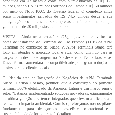
concluída em 47 meses e conta com o investimento de R$ 123
milhões, sendo R$ 73 milhões oriundos do Estado e R$ 50 milhões
por meio do Novo PAC, do governo federal. O complexo ainda
soma investimentos privados de R$ 74,5 bilhões desde a sua
inauguração, com mais de 80 empresas em funcionamento, que
geram mais de 20 mil postos de trabalho.
VISITA – Ainda nesta sexta-feira (25), a governadora visitou as
obras de instalação do Terminal de Uso Privado (TUP) da APM
Terminals no complexo de Suape. A APM Terminals Suape terá
foco em atender o mercado local e atuar como um hub para as
cargas com destino e origem no Nordeste e no Norte brasileiros.
Dessa forma, aumentará a competitividade para gerar redução de
custos para os clientes locais.
O líder da área de Integração de Negócios da APM Terminals
Suape, Herllon Rossato, pontuou que a construção do primeiro
terminal 100% eletrificado da América Latina é um marco para o
setor. “Estamos implementando soluções inovadoras, equipamentos
de última geração e sistemas integrados que elevam a eficiência e
reduzem o impacto ambiental. Com isso, reforçamos nossos pilares
fundamentais para alcançarmos a excelência operacional e a
sustentabilidade de longo prazo”, detalhou.