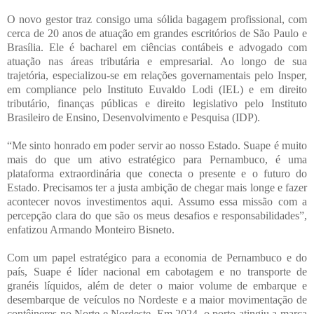
O novo gestor traz consigo uma sólida bagagem profissional, com
cerca de 20 anos de atuação em grandes escritórios de São Paulo e
Brasília. Ele é bacharel em ciências contábeis e advogado com
atuação nas áreas tributária e empresarial. Ao longo de sua
trajetória, especializou-se em relações governamentais pelo Insper,
em compliance pelo Instituto Euvaldo Lodi (IEL) e em direito
tributário, finanças públicas e direito legislativo pelo Instituto
Brasileiro de Ensino, Desenvolvimento e Pesquisa (IDP).
“Me sinto honrado em poder servir ao nosso Estado. Suape é muito
mais do que um ativo estratégico para Pernambuco, é uma
plataforma extraordinária que conecta o presente e o futuro do
Estado. Precisamos ter a justa ambição de chegar mais longe e fazer
acontecer novos investimentos aqui. Assumo essa missão com a
percepção clara do que são os meus desafios e responsabilidades”,
enfatizou Armando Monteiro Bisneto.
Com um papel estratégico para a economia de Pernambuco e do
país, Suape é líder nacional em cabotagem e no transporte de
granéis líquidos, além de deter o maior volume de embarque e
desembarque de veículos no Nordeste e a maior movimentação de
contêineres no Norte e Nordeste. Em 2024, o porto atingiu a marca