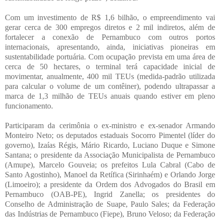
Com um investimento de R$ 1,6 bilhão, o empreendimento vai
gerar cerca de 300 empregos diretos e 2 mil indiretos, além de
fortalecer a conexão de Pernambuco com outros portos
internacionais, apresentando, ainda, iniciativas pioneiras em
sustentabilidade portuária. Com ocupação prevista em uma área de
cerca de 50 hectares, o terminal terá capacidade inicial de
movimentar, anualmente, 400 mil TEUs (medida-padrão utilizada
para calcular o volume de um contêiner), podendo ultrapassar a
marca de 1,3 milhão de TEUs anuais quando estiver em pleno
funcionamento.
Participaram da cerimônia o ex-ministro e ex-senador Armando
Monteiro Neto; os deputados estaduais Socorro Pimentel (líder do
governo), Izaías Régis, Mário Ricardo, Luciano Duque e Simone
Santana; o presidente da Associação Municipalista de Pernambuco
(Amupe), Marcelo Gouveia; os prefeitos Lula Cabral (Cabo de
Santo Agostinho), Manoel da Retífica (Sirinhaém) e Orlando Jorge
(Limoeiro); a presidente da Ordem dos Advogados do Brasil em
Pernambuco (OAB-PE), Ingrid Zanella; os presidentes do
Conselho de Administração de Suape, Paulo Sales; da Federação
das Indústrias de Pernambuco (Fiepe), Bruno Veloso; da Federação