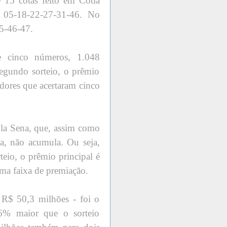
15 cotas feito em Cotia
s 05-18-22-27-31-46. No
5-46-47.
e cinco números, 1.048
segundo sorteio, o prêmio
dores que acertaram cinco
pla Sena, que, assim como
a, não acumula. Ou seja,
teio, o prêmio principal é
tima faixa de premiação.
 R$ 50,3 milhões - foi o
6% maior que o sorteio