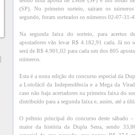
sendo uma aposta de Leme (SP) e um bolão de 
(SP). No primeiro sorteio, saíram os número
segundo, foram sorteados os números 02-07-31-4
Na segunda faixa do sorteio, para acertos d
apostadores vão levar R$ 4.182,91 cada. Já no 
será de R$ 4.901,02 para cada um dos 805 aposta
números.
Esta é a nona edição do concurso especial da Du
a Lotofácil da Independência e a Mega da Virad
caso não haja acertadores na primeira faixa do sor
distribuído para a segunda faixa e, assim, até a úl
O prêmio principal do concurso deste sábado –
maior da história da Dupla Sena, sendo 33,8