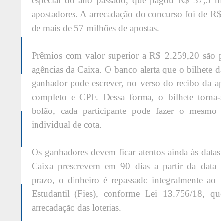
especial do ano passado, que pagou R$ 37,5 m
apostadores. A arrecadação do concurso foi de R$
de mais de 57 milhões de apostas.
Prêmios com valor superior a R$ 2.259,20 são 
agências da Caixa. O banco alerta que o bilhete da
ganhador pode escrever, no verso do recibo da 
completo e CPF. Dessa forma, o bilhete torna
bolão, cada participante pode fazer o mesmo
individual de cota.
Os ganhadores devem ficar atentos ainda às datas
Caixa prescrevem em 90 dias a partir da data 
prazo, o dinheiro é repassado integralmente a
Estudantil (Fies), conforme Lei 13.756/18, qu
arrecadação das loterias.