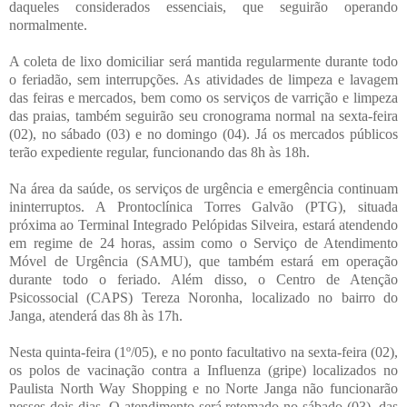
daqueles considerados essenciais, que seguirão operando
normalmente.
A coleta de lixo domiciliar será mantida regularmente durante todo
o feriadão, sem interrupções. As atividades de limpeza e lavagem
das feiras e mercados, bem como os serviços de varrição e limpeza
das praias, também seguirão seu cronograma normal na sexta-feira
(02), no sábado (03) e no domingo (04). Já os mercados públicos
terão expediente regular, funcionando das 8h às 18h.
Na área da saúde, os serviços de urgência e emergência continuam
ininterruptos. A Prontoclínica Torres Galvão (PTG), situada
próxima ao Terminal Integrado Pelópidas Silveira, estará atendendo
em regime de 24 horas, assim como o Serviço de Atendimento
Móvel de Urgência (SAMU), que também estará em operação
durante todo o feriado. Além disso, o Centro de Atenção
Psicossocial (CAPS) Tereza Noronha, localizado no bairro do
Janga, atenderá das 8h às 17h.
Nesta quinta-feira (1º/05), e no ponto facultativo na sexta-feira (02),
os polos de vacinação contra a Influenza (gripe) localizados no
Paulista North Way Shopping e no Norte Janga não funcionarão
nesses dois dias. O atendimento será retomado no sábado (03), das