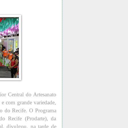
or Central do Artesanato
s e com grande variedade,
irro do Recife. O Programa
o Recife (Prodarte), da
al, divulgou, na tarde de