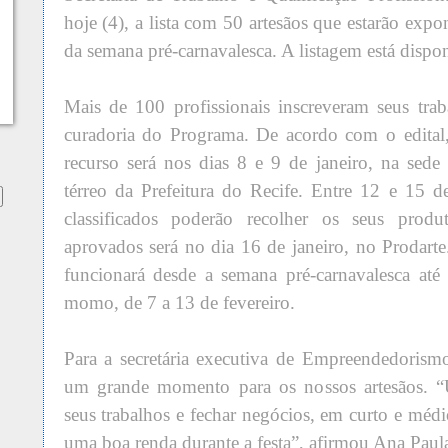
hoje (4), a lista com 50 artesãos que estarão expo
da semana pré-carnavalesca. A listagem está dispon
Mais de 100 profissionais inscreveram seus tra
curadoria do Programa. De acordo com o edital,
recurso será nos dias 8 e 9 de janeiro, na sede
térreo da Prefeitura do Recife. Entre 12 e 15 de
classificados poderão recolher os seus prod
aprovados será no dia 16 de janeiro, no Prodarte
funcionará desde a semana pré-carnavalesca até
momo, de 7 a 13 de fevereiro.
Para a secretária executiva de Empreendedorism
um grande momento para os nossos artesãos. “U
seus trabalhos e fechar negócios, em curto e médi
uma boa renda durante a festa”, afirmou Ana Paul