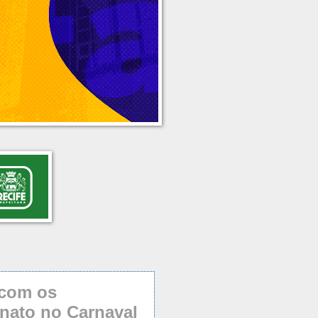
a com os
anato no Carnaval