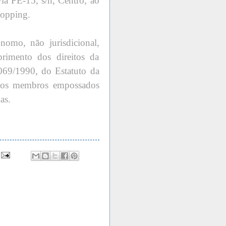
ia PE-15, s/n, Centro, ao
hopping.
omo, não jurisdicional,
rimento dos direitos da
.069/1990, do Estatuto da
, os membros empossados
as.