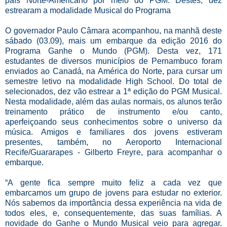
país Norte-Americano por meio do PGM. Destes, dez
estrearam a modalidade Musical do Programa
O governador Paulo Câmara acompanhou, na manhã deste
sábado (03.09), mais um embarque da edição 2016 do
Programa Ganhe o Mundo (PGM). Desta vez, 171
estudantes de diversos municípios de Pernambuco foram
enviados ao Canadá, na América do Norte, para cursar um
semestre letivo na modalidade High School. Do total de
selecionados, dez vão estrear a 1ª edição do PGM Musical.
Nesta modalidade, além das aulas normais, os alunos terão
treinamento prático de instrumento e/ou canto,
aperfeiçoando seus conhecimentos sobre o universo da
música. Amigos e familiares dos jovens estiveram
presentes, também, no Aeroporto Internacional
Recife/Guararapes - Gilberto Freyre, para acompanhar o
embarque.
“A gente fica sempre muito feliz a cada vez que
embarcamos um grupo de jovens para estudar no exterior.
Nós sabemos da importância dessa experiência na vida de
todos eles, e, consequentemente, das suas famílias. A
novidade do Ganhe o Mundo Musical veio para agregar.