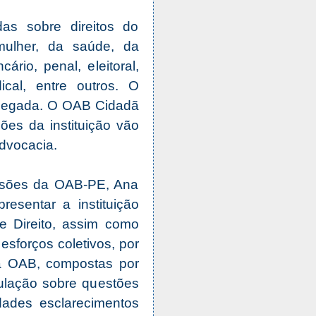
das sobre direitos do
mulher, da saúde, da
rio, penal, eleitoral,
dical, entre outros. O
chegada. O OAB Cidadã
ões da instituição vão
advocacia.
ssões da OAB-PE, Ana
esentar a instituição
 Direito, assim como
esforços coletivos, por
a OAB, compostas por
pulação sobre questões
dades esclarecimentos