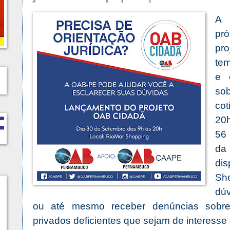
A 
pró
pr
tem
e 
sob
co
20
56
da
di
Sho
dúv
ou até mesmo receber denúncias sobre 
privados deficientes que sejam de interesse 