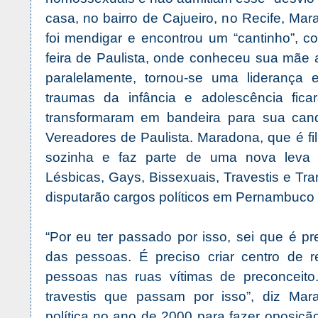
casa, no bairro de Cajueiro, no Recife, Ma
foi mendigar e encontrou um “cantinho”, c
feira de Paulista, onde conheceu sua mãe 
paralelamente, tornou-se uma liderança e
traumas da infância e adolescência fic
transformaram em bandeira para sua can
Vereadores de Paulista. Maradona, que é fi
sozinha e faz parte de uma nova leva 
Lésbicas, Gays, Bissexuais, Travestis e T
disputarão cargos políticos em Pernambuco 
“Por eu ter passado por isso, sei que é pre
das pessoas. É preciso criar centro de re
pessoas nas ruas vítimas de preconceit
travestis que passam por isso”, diz Mar
política no ano de 2000 para fazer oposiçã