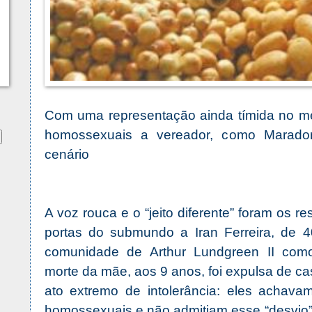
Com uma representação ainda tímida no mei
homossexuais a vereador, como Marado
cenário
A voz rouca e o “jeito diferente” foram os re
portas do submundo a Iran Ferreira, de 
comunidade de Arthur Lundgreen II com
morte da mãe, aos 9 anos, foi expulsa de c
ato extremo de intolerância: eles achavam
homossexuais e não admitiam esse “desvio” n