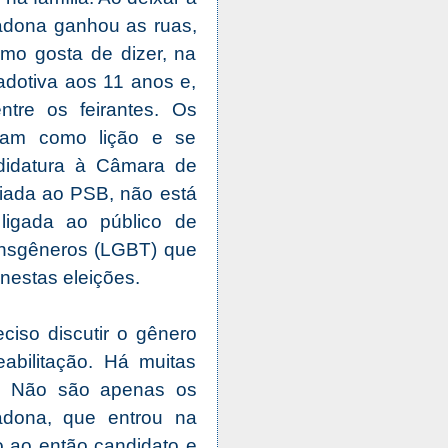
radona ganhou as ruas,
omo gosta de dizer, na
adotiva aos 11 anos e,
ntre os feirantes. Os
aram como lição e se
didatura à Câmara de
liada ao PSB, não está
ligada ao público de
ransgêneros (LGBT) que
nestas eleições.
ciso discutir o gênero
abilitação. Há muitas
o. Não são apenas os
adona, que entrou na
o ao então candidato e