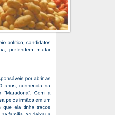
o político, candidatos
na, pretendem mudar
sponsáveis por abrir as
40 anos, conhecida na
o “Maradona”. Com a
asa pelos irmãos em um
 que ela tinha traços
a família. Ao deixar a