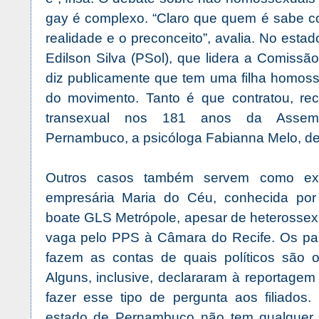
gay é complexo. “Claro que quem é sabe c
realidade e o preconceito”, avalia. No esta
Edilson Silva (PSol), que lidera a Comissã
diz publicamente que tem uma filha homoss
do movimento. Tanto é que contratou, rec
transexual nos 181 anos da Assembl
Pernambuco, a psicóloga Fabianna Melo, de
Outros casos também servem como exe
empresária Maria do Céu, conhecida por 
boate GLS Metrópole, apesar de heterossex
vaga pelo PPS à Câmara do Recife. Os part
fazem as contas de quais políticos são 
Alguns, inclusive, declararam à reportagem
fazer esse tipo de pergunta aos filiados.
estado de Pernambuco não tem qualquer 