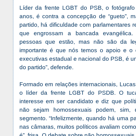
Líder da frente LGBT do PSB, o fotógrafo
anos, é contra a concepção de “gueto”, 
partido, há dificuldade com parlamentares r
que engrossam a bancada evangélica. “
pessoas que estão, mas não são da l
importante é que nós temos o apoio e o 
executivas estadual e nacional do PSB, é u
do partido”, defende.
Formado em relações internacionais, Lucas
o líder da frente LGBT do PSDB. O tuc
interesse em ser candidato e diz que polí
não sejam homossexuais podem, sim, 
segmento. “Infelizmente, quando há uma p
nas câmaras, muitos políticos avaliam como 
é”, frisa. O debate sobre não homossexuai