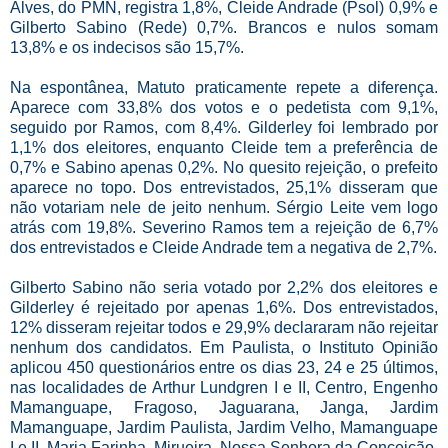
Alves, do PMN, registra 1,8%, Cleide Andrade (Psol) 0,9% e
Gilberto Sabino (Rede) 0,7%. Brancos e nulos somam
13,8% e os indecisos são 15,7%.
Na espontânea, Matuto praticamente repete a diferença.
Aparece com 33,8% dos votos e o pedetista com 9,1%,
seguido por Ramos, com 8,4%. Gilderley foi lembrado por
1,1% dos eleitores, enquanto Cleide tem a preferência de
0,7% e Sabino apenas 0,2%. No quesito rejeição, o prefeito
aparece no topo. Dos entrevistados, 25,1% disseram que
não votariam nele de jeito nenhum. Sérgio Leite vem logo
atrás com 19,8%. Severino Ramos tem a rejeição de 6,7%
dos entrevistados e Cleide Andrade tem a negativa de 2,7%.
Gilberto Sabino não seria votado por 2,2% dos eleitores e
Gilderley é rejeitado por apenas 1,6%. Dos entrevistados,
12% disseram rejeitar todos e 29,9% declararam não rejeitar
nenhum dos candidatos. Em Paulista, o Instituto Opinião
aplicou 450 questionários entre os dias 23, 24 e 25 últimos,
nas localidades de Arthur Lundgren I e II, Centro, Engenho
Mamanguape, Fragoso, Jaguarana, Janga, Jardim
Mamanguape, Jardim Paulista, Jardim Velho, Mamanguape
I e II, Maria Farinha, Mirueira, Nossa Senhora da Conceição,