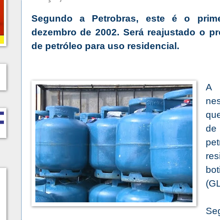
Segundo a Petrobras, este é o prim
dezembro de 2002.
Será reajustado o pr
de petróleo para uso residencial.
nes
que
de
pe
res
bo
(GL
Se