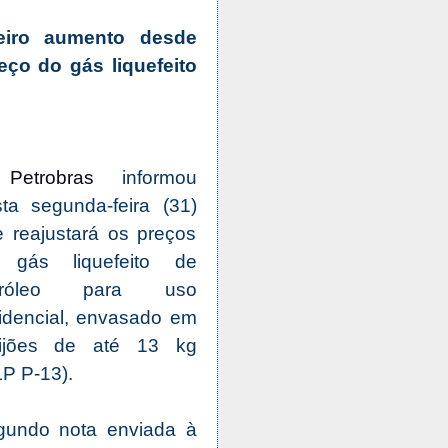
eiro aumento desde
eço do gás liquefeito
A
Petrobras
informou
ta segunda-feira (31)
 reajustará os preços
 gás liquefeito de
tróleo para uso
idencial, envasado em
tijões de até 13 kg
P P-13).
gundo nota enviada à