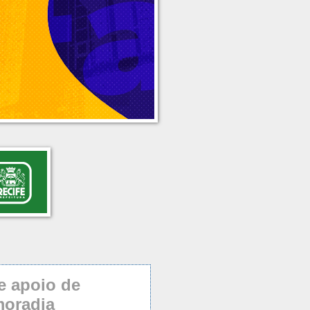
e apoio de
moradia