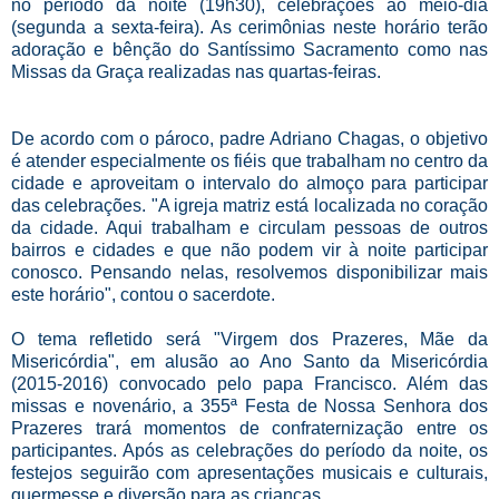
no período da noite (19h30), celebrações ao meio-dia
(segunda a sexta-feira). As cerimônias neste horário terão
adoração e bênção do Santíssimo Sacramento como nas
Missas da Graça realizadas nas quartas-feiras.
De acordo com o pároco, padre Adriano Chagas, o objetivo
é atender especialmente os fiéis que trabalham no centro da
cidade e aproveitam o intervalo do almoço para participar
das celebrações. "A igreja matriz está localizada no coração
da cidade. Aqui trabalham e circulam pessoas de outros
bairros e cidades e que não podem vir à noite participar
conosco. Pensando nelas, resolvemos disponibilizar mais
este horário", contou o sacerdote.
O tema refletido será "Virgem dos Prazeres, Mãe da
Misericórdia", em alusão ao Ano Santo da Misericórdia
(2015-2016) convocado pelo papa Francisco. Além das
missas e novenário, a 355ª Festa de Nossa Senhora dos
Prazeres trará momentos de confraternização entre os
participantes. Após as celebrações do período da noite, os
festejos seguirão com apresentações musicais e culturais,
quermesse e diversão para as crianças.