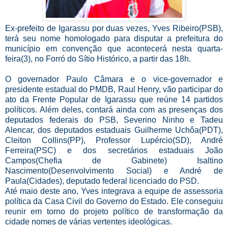
Ex-prefeito de Igarassu por duas vezes, Yves Ribeiro(PSB),
terá seu nome homologado para disputar a prefeitura do
município em convenção que acontecerá nesta quarta-
feira(3), no Forró do Sítio Histórico, a partir das 18h.
O governador Paulo Câmara e o vice-governador e
presidente estadual do PMDB, Raul Henry, vão participar do
ato da Frente Popular de Igarassu que reúne 14 partidos
políticos. Além deles, contará ainda com as presenças dos
deputados federais do PSB, Severino Ninho e Tadeu
Alencar, dos deputados estaduais Guilherme Uchôa(PDT),
Cleiton Collins(PP), Professor Lupércio(SD), André
Ferreira(PSC) e dos secretários estaduais João
Campos(Chefia de Gabinete) Isaltino
Nascimento(Desenvolvimento Social) e André de
Paula(Cidades), deputado federal licenciado do PSD.
Até maio deste ano, Yves integrava a equipe de assessoria
política da Casa Civil do Governo do Estado. Ele conseguiu
reunir em torno do projeto político de transformação da
cidade nomes de várias vertentes ideológicas.