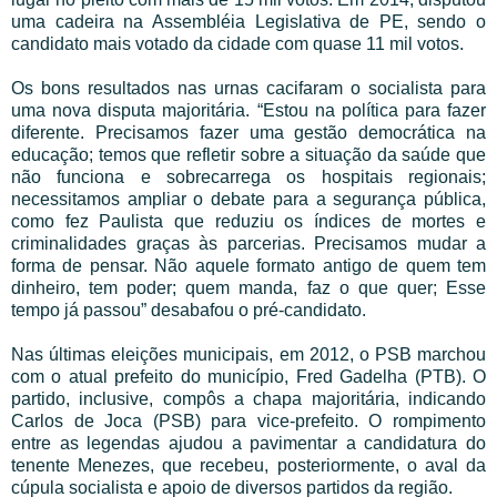
uma cadeira na Assembléia Legislativa de PE, sendo o
candidato mais votado da cidade com quase 11 mil votos.
Os bons resultados nas urnas cacifaram o socialista para
uma nova disputa majoritária. “Estou na política para fazer
diferente. Precisamos fazer uma gestão democrática na
educação; temos que refletir sobre a situação da saúde que
não funciona e sobrecarrega os hospitais regionais;
necessitamos ampliar o debate para a segurança pública,
como fez Paulista que reduziu os índices de mortes e
criminalidades graças às parcerias. Precisamos mudar a
forma de pensar. Não aquele formato antigo de quem tem
dinheiro, tem poder; quem manda, faz o que quer; Esse
tempo já passou” desabafou o pré-candidato.
Nas últimas eleições municipais, em 2012, o PSB marchou
com o atual prefeito do município, Fred Gadelha (PTB). O
partido, inclusive, compôs a chapa majoritária, indicando
Carlos de Joca (PSB) para vice-prefeito. O rompimento
entre as legendas ajudou a pavimentar a candidatura do
tenente Menezes, que recebeu, posteriormente, o aval da
cúpula socialista e apoio de diversos partidos da região.