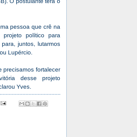
B). O postulante terá o
uma pessoa que crê na
rojeto político para
para, juntos, lutarmos
rou Lupércio.
 precisamos fortalecer
tória desse projeto
clarou Yves.