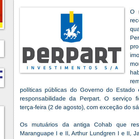
O 
re
qu
Per
pr
imo
mo
hab
re
políticas públicas do Governo do Estado
responsabilidade da Perpart. O serviço fi
terça-feira (2 de agosto), com exceção do 
Os mutuários da antiga Cohab que res
Maranguape I e II, Arthur Lundgren I e II, Ja