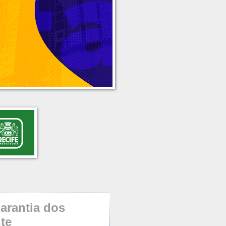
arantia dos
te