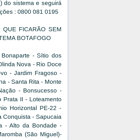
o) do sistema e seguirá
mações : 0800 081 0195
 QUE FICARÃO SEM
STEMA BOTAFOGO
Bonaparte - Sítio dos
linda Nova - Rio Doce
ovo - Jardim Fragoso -
na - Santa Rita - Monte
 Nação - Bonsucesso -
 Prata II - Loteamento
io Horizontal PE-22 -
a Conquista - Sapucaia
a - Alto da Bondade -
Maromba (São Miguel)-