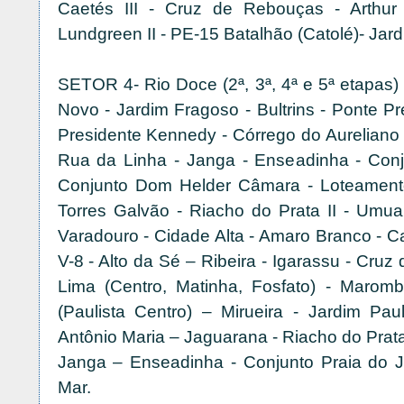
Caetés III - Cruz de Rebouças - Arthur 
Lundgreen II - PE-15 Batalhão (Catolé)- Jardi
SETOR 4- Rio Doce (2ª, 3ª, 4ª e 5ª etapas) 
Novo - Jardim Fragoso - Bultrins - Ponte Pr
Presidente Kennedy - Córrego do Aureliano 
Rua da Linha - Janga - Enseadinha - Conj
Conjunto Dom Helder Câmara - Loteamento G
Torres Galvão - Riacho do Prata II - Umua
Varadouro - Cidade Alta - Amaro Branco - Ca
V-8 - Alto da Sé – Ribeira - Igarassu - Cru
Lima (Centro, Matinha, Fosfato) - Maromba
(Paulista Centro) – Mirueira - Jardim Pau
Antônio Maria – Jaguarana - Riacho do Prata
Janga – Enseadinha - Conjunto Praia do J
Mar.