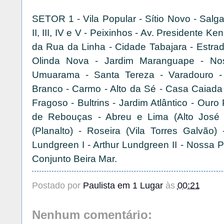
SETOR 1 - Vila Popular - Sítio Novo - Salgad
II, III, IV e V - Peixinhos - Av. Presidente K
da Rua da Linha - Cidade Tabajara - Estra
Olinda Nova - Jardim Maranguape - Nos
Umuarama - Santa Tereza - Varadouro -
Branco - Carmo - Alto da Sé - Casa Caiada 
Fragoso - Bultrins - Jardim Atlântico - Ouro 
de Rebouças - Abreu e Lima (Alto José 
(Planalto) - Roseira (Vila Torres Galvão) 
Lundgreen I - Arthur Lundgreen II - Nossa Pr
Conjunto Beira Mar.
Postado por
Paulista em 1 Lugar
às
00:21
Nenhum comentário: