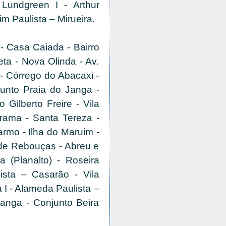
Lundgreen I - Arthur
m Paulista – Mirueira.
- Casa Caiada - Bairro
eta - Nova Olinda - Av.
- Córrego do Abacaxi -
unto Praia do Janga -
ilberto Freire - Vila
rama - Santa Tereza -
rmo - Ilha do Maruim -
z de Rebouças - Abreu e
 (Planalto) - Roseira
lista – Casarão - Vila
 I - Alameda Paulista –
anga - Conjunto Beira