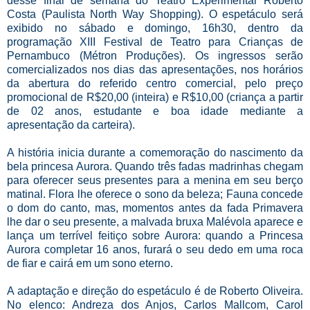
desse final de semana do Teatro Experimental Roberto
Costa (Paulista North Way Shopping). O espetáculo será
exibido no sábado e domingo, 16h30, dentro da
programação XIII Festival de Teatro para Crianças de
Pernambuco (Métron Produções). Os ingressos serão
comercializados nos dias das apresentações, nos horários
da abertura do referido centro comercial, pelo preço
promocional de R$20,00 (inteira) e R$10,00 (criança a partir
de 02 anos, estudante e boa idade mediante a
apresentação da carteira).
A história inicia durante a comemoração do nascimento da
bela princesa Aurora. Quando três fadas madrinhas chegam
para oferecer seus presentes para a menina em seu berço
matinal. Flora lhe oferece o sono da beleza; Fauna concede
o dom do canto, mas, momentos antes da fada Primavera
lhe dar o seu presente, a malvada bruxa Malévola aparece e
lança um terrível feitiço sobre Aurora: quando a Princesa
Aurora completar 16 anos, furará o seu dedo em uma roca
de fiar e cairá em um sono eterno.
A adaptação e direção do espetáculo é de Roberto Oliveira.
No elenco: Andreza dos Anjos, Carlos Mallcom, Carol