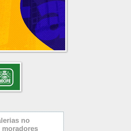
lerias no
e moradores