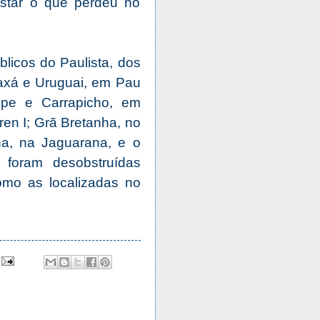
istar o que perdeu no
licos do Paulista, dos
raxá e Uruguai, em Pau
ipe e Carrapicho, em
en I; Grã Bretanha, no
a, na Jaguarana, e o
foram desobstruídas
omo as localizadas no