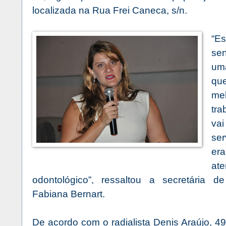
localizada na Rua Frei Caneca, s/n.
“E
se
uma
que
me
tra
vai
se
er
ate
odontológico”, ressaltou a secretária d
Fabiana Bernart.
De acordo com o radialista Denis Araújo, 4