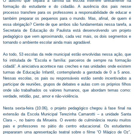
O abismo que separa a família da escola interfere diretamente na
formação do estudante e do cidadão. A ausência dos pais nesse
processo transfere para os professores a responsabilidade de educar e
também preparar os pequenos para o mundo. Mas, afinal, de quem é
essa obrigação? Ciente de que ambos são fundamentais nessa tarefa, a
Secretaria de Educação do Paulista está desenvolvendo um projeto
pedagógico que vem aproximando, cada vez mais, os dois segmentos e
tornando o ambiente escolar ainda mais agradável.
Ao todo, 53 escolas da rede municipal estão envolvidas nessa ação, que
foi intitulada de “Escola e família: parceiros de sempre na formação
cidadã”. A ainiciativa acontece nas creches e nas unidades onde existem
turmas de Educação Infantil, contemplando a garotada de 0 a 5 anos.
Nessas escolas, os pais ou responsáveis estão sendo incentivados a
participar de reuniões, grupos de debates e aulas com os próprios filhos
onde são trabalhados os valores humanos, que abordam temas como:
verdade, retidão, paz, amor e não-violência.
Nesta sexta-feira (10.06), o projeto pedagógico chegou à fase final na
extensão da Escola Municipal Terezinha Camarotti – a unidade Santa
Clara –, no bairro da Mirueira. O evento de culminância reuniu muitos
pais e professores no pátio do centro educacional. Os estudantes
prepararam uma apresentação teatral sobre o filme “O Mágico de Oz”,