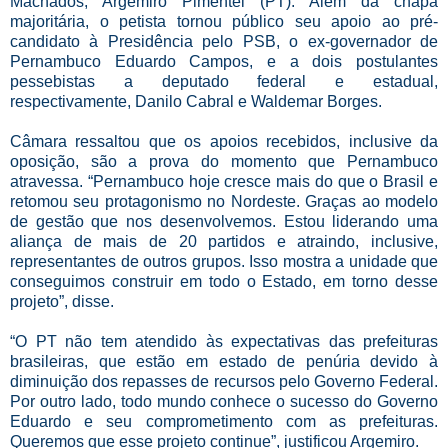
Machados, Argemiro Pimentel (PT). Além da chapa
majoritária, o petista tornou público seu apoio ao pré-
candidato à Presidência pelo PSB, o ex-governador de
Pernambuco Eduardo Campos, e a dois postulantes
pessebistas a deputado federal e estadual,
respectivamente, Danilo Cabral e Waldemar Borges.
Câmara ressaltou que os apoios recebidos, inclusive da
oposição, são a prova do momento que Pernambuco
atravessa. “Pernambuco hoje cresce mais do que o Brasil e
retomou seu protagonismo no Nordeste. Graças ao modelo
de gestão que nos desenvolvemos. Estou liderando uma
aliança de mais de 20 partidos e atraindo, inclusive,
representantes de outros grupos. Isso mostra a unidade que
conseguimos construir em todo o Estado, em torno desse
projeto”, disse.
“O PT não tem atendido às expectativas das prefeituras
brasileiras, que estão em estado de penúria devido à
diminuição dos repasses de recursos pelo Governo Federal.
Por outro lado, todo mundo conhece o sucesso do Governo
Eduardo e seu comprometimento com as prefeituras.
Queremos que esse projeto continue”, justificou Argemiro.